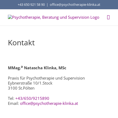
Zum
+43 650 921 58 90
|
office@psychotherapie-klinka.at
Inhalt
springen
Kontakt
a
MMag.
Natascha Klinka, MSc
Praxis für Psychotherapie und Supervision
Eybnerstraße 10/1.Stock
3100 St.Pölten
Tel:
+43/650/9215890
Email:
office@psychotherapie-klinka.at